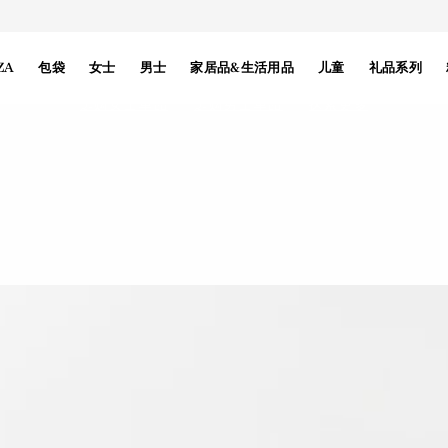
摄影：Steven Meisel
2026秋冬系列
ZA
包袋
女士
男士
家居品&生活用品
儿童
礼品系列
选购女士单品
选购男士单品
探索更多