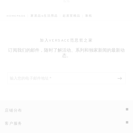
6/6
BREADCRUMB.ADA.LABEL.
HOMEPAGE
家居品&生活用品
起居室精品
靠枕
加入VERSACE范思哲之家
订阅我们的邮件，随时了解活动、系列和独家新闻的最新动
态。
店铺分布
客户服务