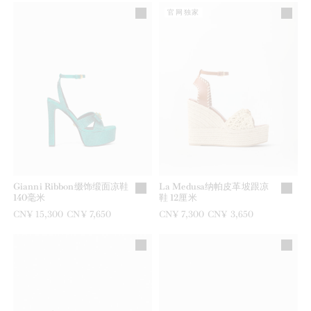
官网独家
Gianni Ribbon缀饰缎面凉鞋
La Medusa纳帕皮革坡跟凉
140毫米
鞋 12厘米
之前是
CN¥ 15,300
现在是
CN¥ 7,650
之前是
CN¥ 7,300
现在是
CN¥ 3,650