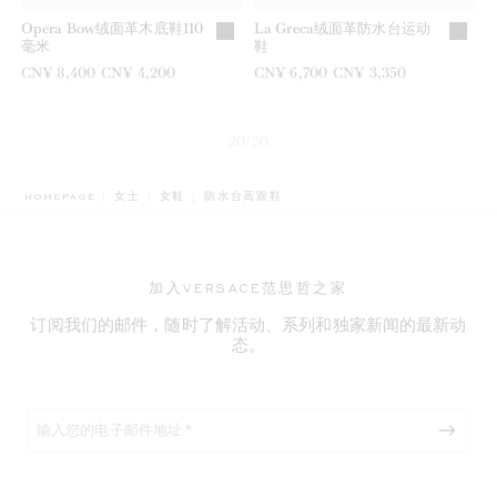
Opera Bow绒面革木底鞋110
La Greca绒面革防水台运动
毫米
鞋
之前是
CN¥ 8,400
现在是
CN¥ 4,200
之前是
CN¥ 6,700
现在是
CN¥ 3,350
20/20
BREADCRUMB.ADA.LABEL.CURRENT
HOMEPAGE
女士
女鞋
防水台高跟鞋
加入VERSACE范思哲之家
订阅我们的邮件，随时了解活动、系列和独家新闻的最新动
态。