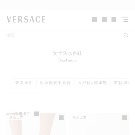
VERSACE | 主页
女士防水台鞋
Read more
查看全部
乐福鞋和平底鞋
高跟鞋&露跟鞋
凉鞋和拖
筛选条件
20
产品
最新上市
最新上市