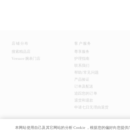
店铺分布
客户服务
搜索精品店
尊享服务
Versace 腕表门店
护理指南
联系我们
帮助/常见问题
产品验证
订单及配送
追踪您的订单
退货和退款
申请七日无理由退货
本网站使用自己及其它网站的分析 Cookie ，根据您的偏好向您
京ICP备17024039
© GIANNI VERSACE S.R.L. P.IVA IT04636090963