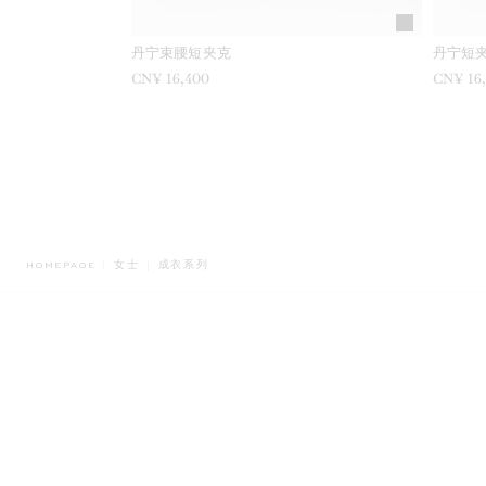
丹宁束腰短夹克
丹宁短
CN¥ 16,400
CN¥ 16
BREADCRUMB.ADA.LABEL.CURRENT
HOMEPAGE
女士
成衣系列