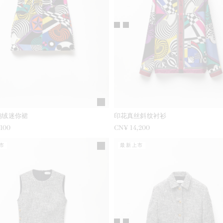
鹅绒迷你裙
印花真丝斜纹衬衫
,100
CN¥ 14,200
市
最新上市