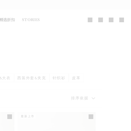
精选折扣
STORIES
&大衣
西装外套&夹克
针织衫
皮革
排序依据
最新上市