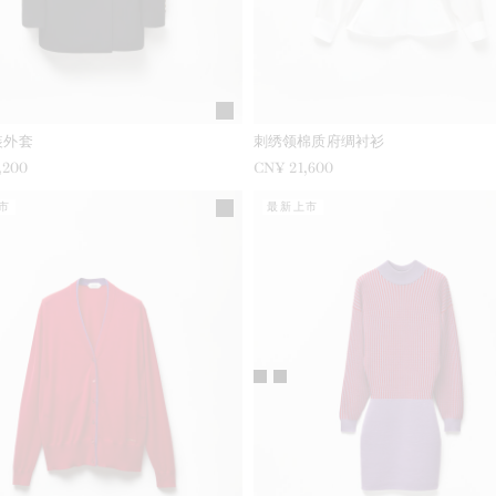
装外套
刺绣领棉质府绸衬衫
,200
CN¥ 21,600
市
最新上市