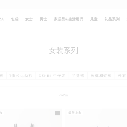
ZA
包袋
女士
男士
家居品&生活用品
儿童
礼品系列
女装系列
衣
T恤和运动衫
DENIM 牛仔装
半身裙
长裤和短裤
外衣
476
产品
市
最新上市