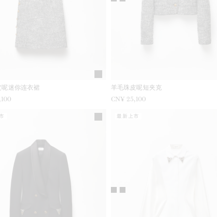
皮呢迷你连衣裙
羊毛珠皮呢短夹克
,100
CN¥ 25,100
市
最新上市