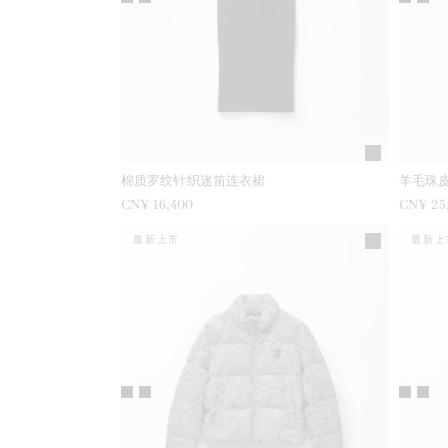
棉质罗纹针织迷笛连衣裙
羊毛珠
CN¥ 16,400
CN¥ 25
最新上市
最新上