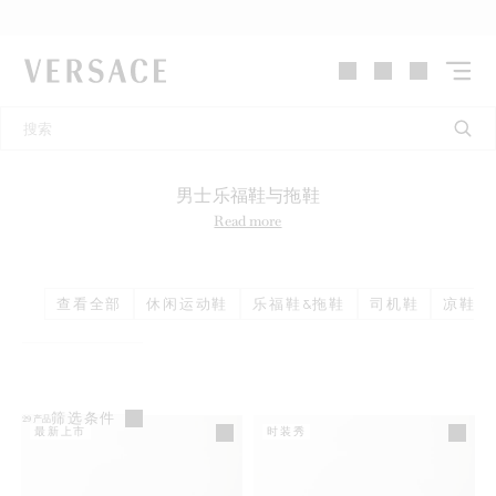
VERSACE | 主页
男士乐福鞋与拖鞋
Read more
查看全部
休闲运动鞋
乐福鞋&拖鞋
司机鞋
凉鞋和
筛选条件
29
产品
最新上市
时装秀