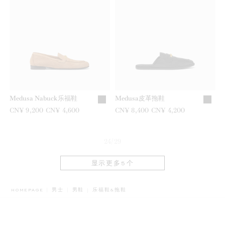
Medusa Nabuck乐福鞋
Medusa皮革拖鞋
之前是
CN¥ 9,200
现在是
CN¥ 4,600
之前是
CN¥ 8,400
现在是
CN¥ 4,200
24/29
显示更多5个
BREADCRUMB.ADA.LABEL.CURRENT
HOMEPAGE
男士
男鞋
乐福鞋&拖鞋