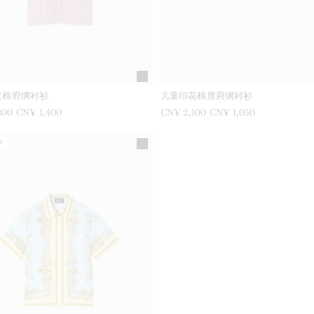
纹棉府绸衬衫
儿童印花棉质府绸衬衫
800
现在是
CN¥ 1,400
之前是
CN¥ 2,100
现在是
CN¥ 1,050
岁