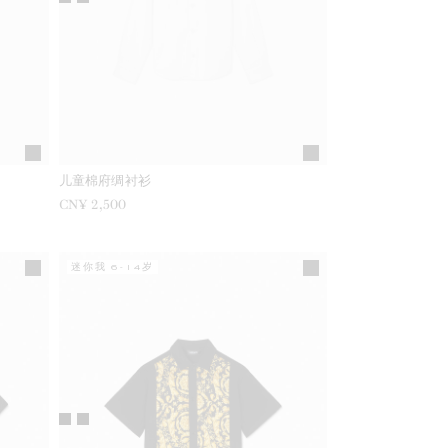
儿童棉府绸衬衫
CN¥ 2,500
迷你我 6-14岁