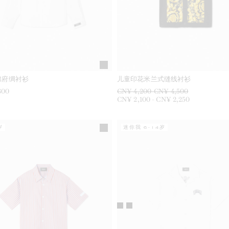
棉府绸衬衫
儿童印花米兰式缝线衬衫
300
CN¥ 4,200
到
-
CN¥ 4,500
CN¥ 2,100
到
-
CN¥ 2,250
岁
迷你我 6-14岁