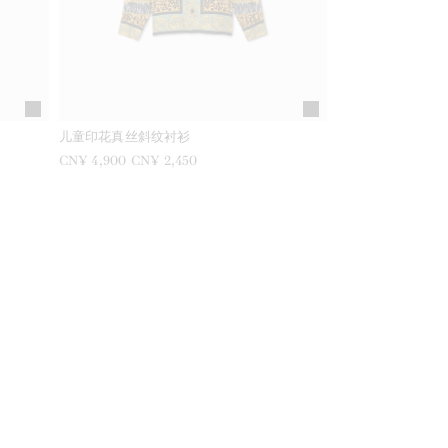
儿童印花真丝斜纹衬衫
之前是
CN¥ 4,900
现在是
CN¥ 2,450