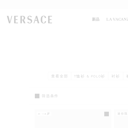
VERSACE | 主页
新品
LA VACAN
查看全部
T恤衫 & POLO衫
衬衫
筛选条件
4-14岁
迷你我 