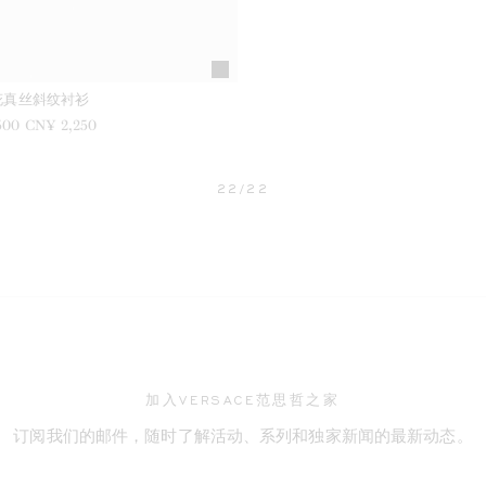
花真丝斜纹衬衫
500
现在是
CN¥ 2,250
22/22
加入VERSACE范思哲之家
订阅我们的邮件，随时了解活动、系列和独家新闻的最新动态。