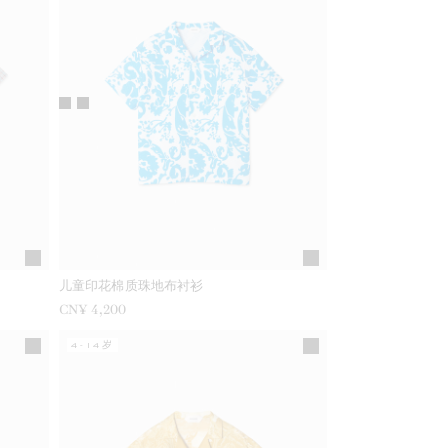
儿童印花棉质珠地布衬衫
CN¥ 4,200
4-14岁