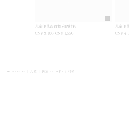
儿童印花条纹棉府绸衬衫
儿童印
之前是
CN¥ 3,100
现在是
CN¥ 1,550
之前是
CN¥ 4,
BREADCRUMB.ADA.LABEL.CURRENT
HOMEPAGE
儿童
男童(4-14岁)
衬衫