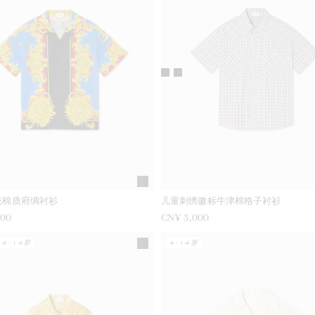
花棉质府绸衬衫
儿童刺绣徽标牛津棉格子衬衫
100
CN¥ 3,000
4-14岁
4-14岁