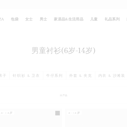
ZA
包袋
女士
男士
家居品&生活用品
儿童
礼品系列
男童衬衫(6岁-14岁)
裤子
针织衫 & 卫衣
牛仔系列
外套 & 夹克
内衣 & 沙滩装
22
产品
4-14岁
4-14岁