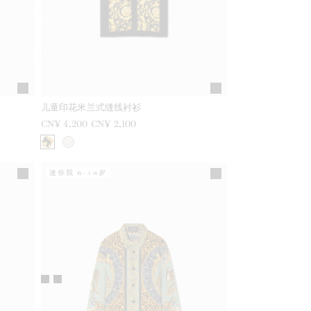
儿童印花米兰式缝线衬衫
之前是
CN¥ 4,200
现在是
CN¥ 2,100
迷你我 6-14岁