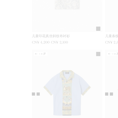
儿童印花真丝斜纹布衬衫
儿童条
之前是
CN¥ 4,200
现在是
CN¥ 2,100
之前是
CN¥ 2,
6-14岁
6-14