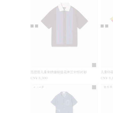
范思哲儿童刺绣徽标提花米兰针织衬衫
儿童印
CN¥ 3,500
CN¥ 3,
4-14岁
迷你我 