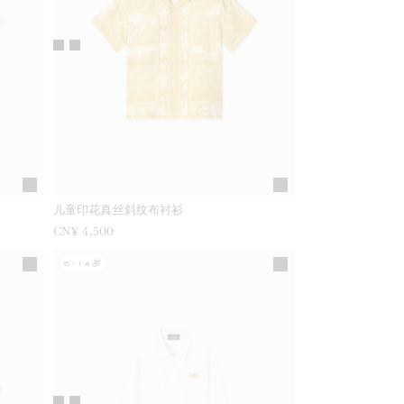
儿童印花真丝斜纹布衬衫
CN¥ 4,500
6-14岁