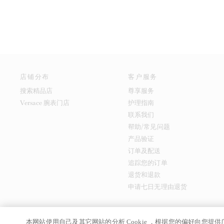
店铺分布
客户服务
搜索精品店
尊享服务
Versace 腕表门店
护理指南
联系我们
帮助/常见问题
产品验证
订单及配送
追踪您的订单
退货和退款
申请七日无理由退货
本网站使用自己及其它网站的分析 Cookie ，根据您的偏好向您