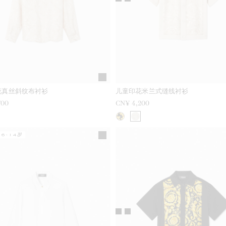
花真丝斜纹布衬衫
儿童印花米兰式缝线衬衫
700
CN¥ 4,200
6-14岁