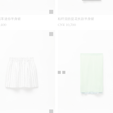
面革迷你半身裙
粘纤混纺提花长款半身裙
,400
CN¥ 10,700