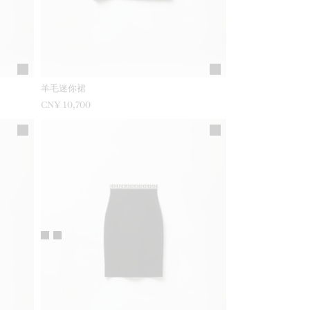
羊毛迷你裙
CN¥ 10,700