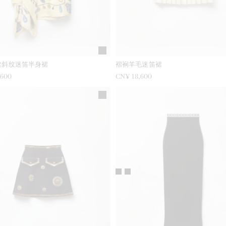
丝斜纹迷笛半身裙
褶裥羊毛迷笛裙
,600
CN¥ 18,600