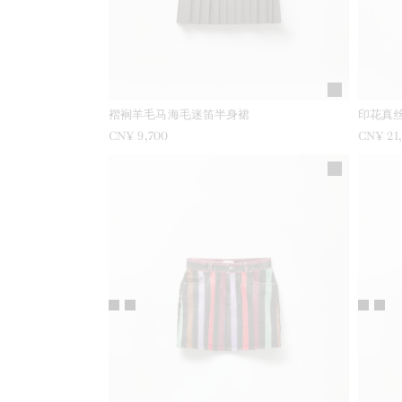
褶裥羊毛马海毛迷笛半身裙
印花真
CN¥ 9,700
CN¥ 21