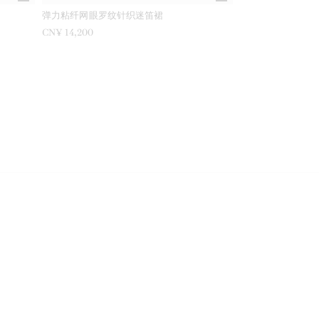
弹力粘纤网眼罗纹针织迷笛裙
CN¥ 14,200