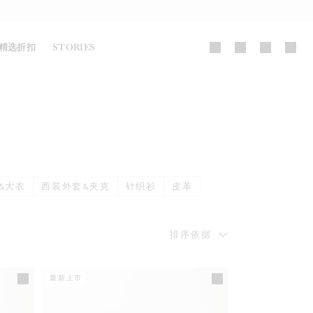
精选折扣
STORIES
&大衣
西装外套&夹克
针织衫
皮革
排序依据
最新上市