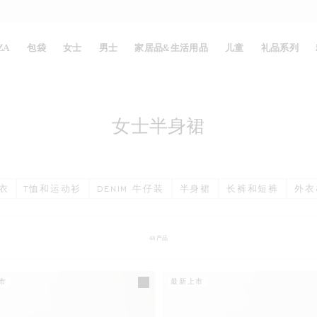
ZA
包袋
女士
男士
家居品&生活用品
儿童
礼品系列
女士半身裙
衣
T恤和运动衫
DENIM 牛仔装
半身裙
长裤和短裤
外衣
48
产品
市
最新上市