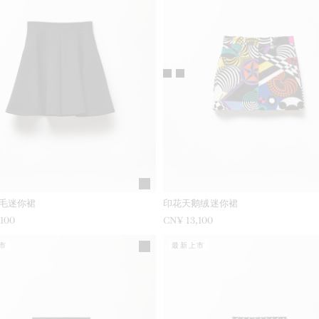
é羊毛迷你裙
印花天鹅绒迷你裙
,100
CN¥ 13,100
市
最新上市