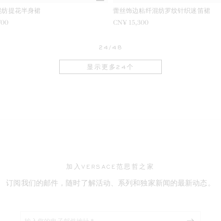
混纺提花半身裙
蕾丝饰边粘纤混纺罗纹针织迷笛裙
700
CN¥ 15,300
24/48
显示更多24个
加入VERSACE范思哲之家
订阅我们的邮件，随时了解活动、系列和独家新闻的最新动态。