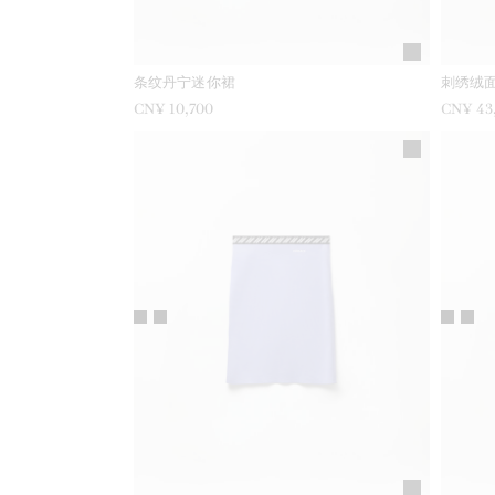
条纹丹宁迷你裙
刺绣绒
CN¥ 10,700
CN¥ 43