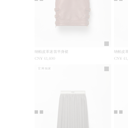
纳帕皮革迷笛半身裙
纳帕皮
CN¥ 41,400
CN¥ 41
官网独家