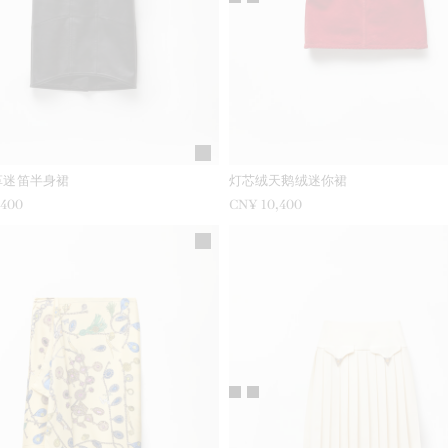
革迷笛半身裙
灯芯绒天鹅绒迷你裙
,400
CN¥ 10,400