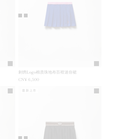
刺绣Logo棉质珠地布百褶迷你裙
CN¥ 6,500
最新上市