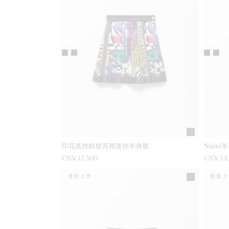
印花真丝斜纹百褶迷你半身裙
Natt
CN¥ 17,500
CN¥ 13
最新上市
最新上