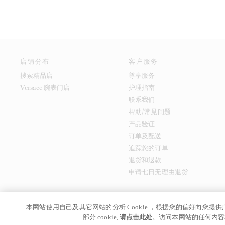
店铺分布
客户服务
搜索精品店
尊享服务
Versace 腕表门店
护理指南
联系我们
帮助/常见问题
产品验证
订单及配送
追踪您的订单
退货和退款
申请七日无理由退货
本网站使用自己及其它网站的分析 Cookie ，根据您的偏好向您
京ICP备17024039
© GIANNI VERSACE S.R.L. P.IVA IT04636090963
部分 cookie,
请点击此处
。访问本网站的任何内容均