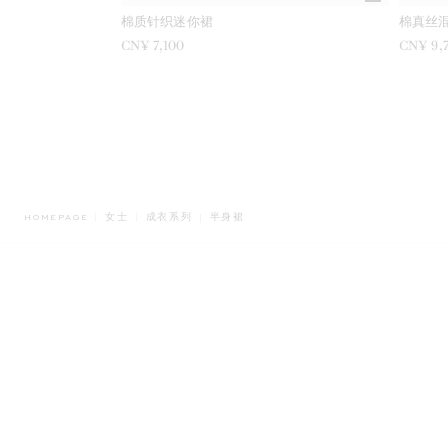
棉质针织迷你裙
棉真丝
CN¥ 7,100
CN¥ 9,
BREADCRUMB.ADA.LABEL.CURRENT
HOMEPAGE
女士
成衣系列
半身裙