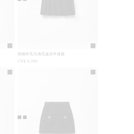
褶裥羊毛马海毛迷你半身裙
CN¥ 9,700