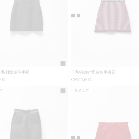
羊毛斜纹迷你半裙
羊毛钩编针织迷你半身裙
700
CN¥ 7,600
市
最新上市