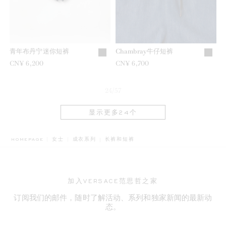
青年布丹宁迷你短裤
Chambray牛仔短裤
CN¥ 6,200
CN¥ 6,700
24/57
显示更多24个
BREADCRUMB.ADA.LABEL.CURRENT
HOMEPAGE
女士
成衣系列
长裤和短裤
加入VERSACE范思哲之家
订阅我们的邮件，随时了解活动、系列和独家新闻的最新动
态。