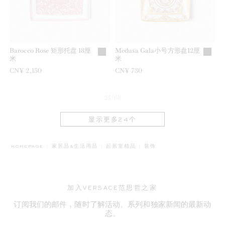
Barocco Rose 矩形托盘 18厘
Medusa Gala小号方形盘12厘
米
米
CN¥ 2,150
CN¥ 730
24/68
显示更多24个
BREADCRUMB.ADA.LABEL.
HOMEPAGE
家居品&生活用品
起居室精品
装饰
加入VERSACE范思哲之家
订阅我们的邮件，随时了解活动、系列和独家新闻的最新动
态。