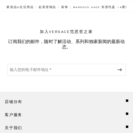
BREADCRUMB.ADA.LABEL.CURRE
家居品&生活用品
起居室精品
装饰
BAROCCO HAZE 矩形托盘 18厘米
加入VERSACE范思哲之家
订阅我们的邮件，随时了解活动、系列和独家新闻的最新动
态。
店铺分布
客户服务
关于我们