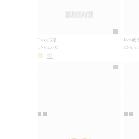
Greca戒指
Icon戒
CN¥ 2,600
CN¥ 4,