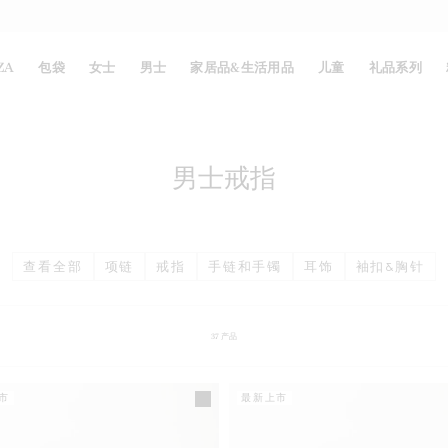
ZA
包袋
女士
男士
家居品&生活用品
儿童
礼品系列
男士戒指
查看全部
项链
戒指
手链和手镯
耳饰
袖扣&胸针
37
产品
市
最新上市