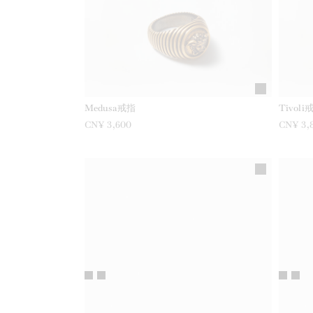
Medusa戒指
Tivoli
CN¥ 3,600
CN¥ 3,