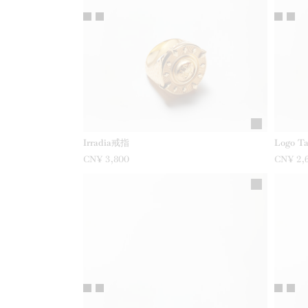
Irradia戒指
Logo 
CN¥ 3,800
CN¥ 2,