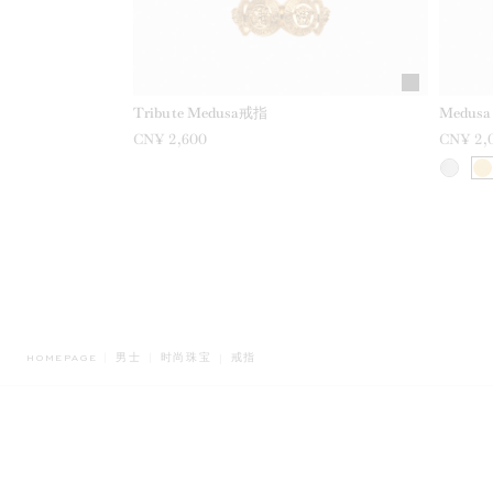
Tribute Medusa戒指
Medusa
CN¥ 2,600
CN¥ 2,
BREADCRUMB.ADA.LABEL.CURRENT
HOMEPAGE
男士
时尚珠宝
戒指