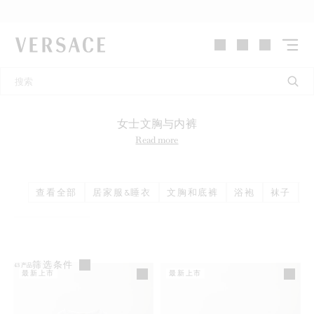
VERSACE | 主页
女士文胸与内裤
Read more
查看全部
居家服&睡衣
文胸和底裤
浴袍
袜子
筛选条件
43
产品
最新上市
最新上市