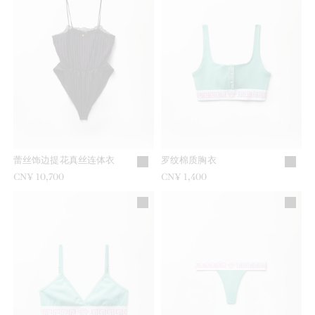
蕾丝饰边提花真丝连体衣
罗纹棉质胸衣
CN¥ 10,700
CN¥ 1,400