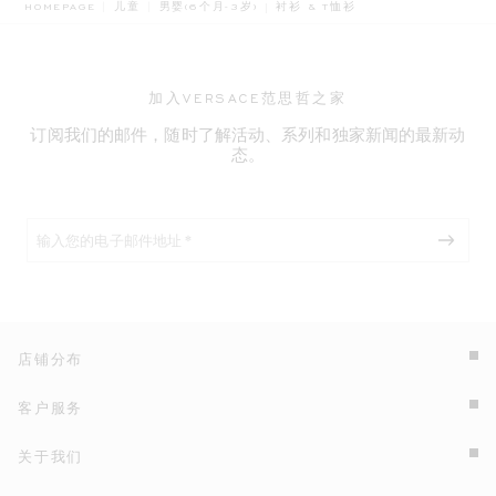
BREADCRUMB.ADA.LABEL.CURRE
HOMEPAGE
儿童
男婴(6个月-3岁)
衬衫 & T恤衫
加入VERSACE范思哲之家
订阅我们的邮件，随时了解活动、系列和独家新闻的最新动
态。
店铺分布
客户服务
关于我们