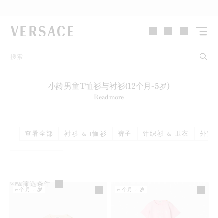
VERSACE | 主页
小龄男童T恤衫与衬衫(12个月-5岁)
Read more
查看全部
衬衫 & T恤衫
裤子
针织衫 & 卫衣
外套 
筛选条件
54
产品
6个月-3岁
6个月-3岁