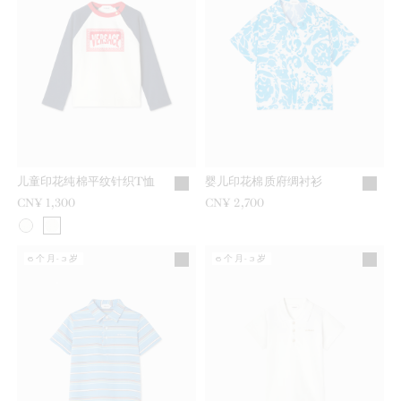
儿童印花纯棉平纹针织T恤
婴儿印花棉质府绸衬衫
CN¥ 1,300
CN¥ 2,700
6个月-3岁
6个月-3岁