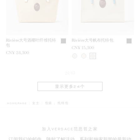
Rivière大号酒椰叶纤维托特
Rivière大号帆布托特包
包
CN¥ 15,300
CN¥ 28,300
24/65
显示更多24个
BREADCRUMB.ADA.LABEL.CURRENT
HOMEPAGE
女士
包袋
托特包
加入VERSACE范思哲之家
订阅我们的邮件，随时了解活动、系列和独家新闻的最新动