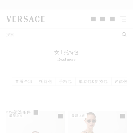
VERSACE | 主页
女士托特包
Read more
查看全部
托特包
手柄包
单肩包&斜挎包
迷你包 &
筛选条件
65
产品
最新上市
最新上市