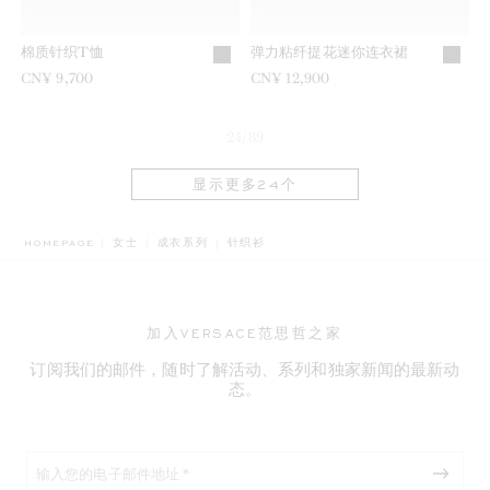
棉质针织T恤
弹力粘纤提花迷你连衣裙
CN¥ 9,700
CN¥ 12,900
24/89
显示更多24个
BREADCRUMB.ADA.LABEL.CURRENT
HOMEPAGE
女士
成衣系列
针织衫
加入VERSACE范思哲之家
订阅我们的邮件，随时了解活动、系列和独家新闻的最新动
态。