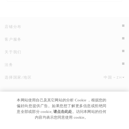
店铺分布
客户服务
关于我们
法务
选择国家/地区
中国
ZH
点击此处选择国家/地区和语言。
本网站使用自己及其它网站的分析 Cookie ，根据您的
偏好向您提供广告。如果您想了解更多信息或拒绝同
意全部或部分 cookie,
请点击此处
。访问本网站的任何
内容均表示您同意使用 cookie。
京ICP
© GIANNI VERSACE S.R.L. P.IVA IT04636090963
备17024039号