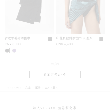
罗纹羊毛针织围巾
印花真丝斜纹围巾 90厘米
CN¥ 6,100
CN¥ 4,400
24/49
显示更多24个
BREADCRUMB.ADA.LABEL.CURRENT
HOMEPAGE
女士
配饰
丝巾&围巾
加入VERSACE范思哲之家