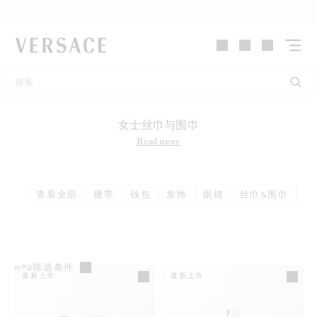
VERSACE | 主页
女士丝巾与围巾
Read more
查看全部
腰带
钱包
发饰
眼镜
丝巾&围巾
帽
筛选条件
49
产品
最新上市
最新上市