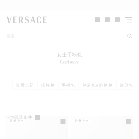
VERSACE | 主页
女士手柄包
Read more
查看全部
托特包
手柄包
单肩包&斜挎包
迷你包 &
筛选条件
73
产品
最新上市
最新上市