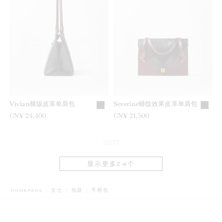
Vivian横版皮革单肩包
Severine蟒纹效果皮革单肩包
CN¥ 24,400
CN¥ 21,500
24/73
显示更多24个
BREADCRUMB.ADA.LABEL.CURRENT
HOMEPAGE
女士
包袋
手柄包