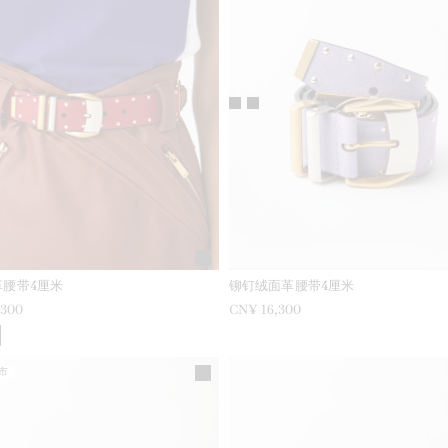
革腰带4厘米
铆钉绒面革腰带4厘米
,300
CN¥ 16,300
市