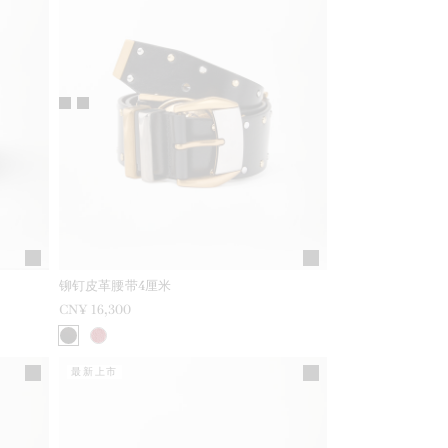
铆钉皮革腰带4厘米
CN¥ 16,300
最新上市