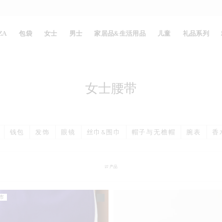
ZA
包袋
女士
男士
家居品&生活用品
儿童
礼品系列
女士腰带
钱包
发饰
眼镜
丝巾&围巾
帽子与无檐帽
腕表
香
27
产品
市