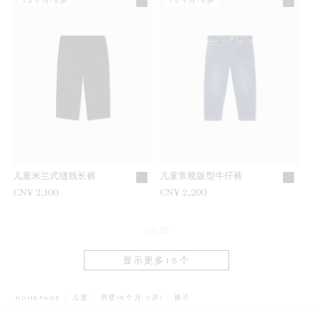
12个月-5岁
12个月-5岁
儿童米兰式缝线长裤
儿童常规版型牛仔裤
CN¥ 2,100
CN¥ 2,200
24/39
显示更多15个
BREADCRUMB.ADA.LABEL.CURRE
HOMEPAGE
儿童
男婴(6个月-3岁)
裤子