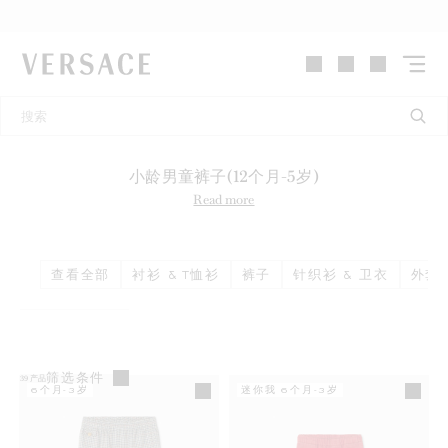
VERSACE | 主页
小龄男童裤子(12个月-5岁)
Read more
查看全部
衬衫 & T恤衫
裤子
针织衫 & 卫衣
外套 
筛选条件
39
产品
6个月-3岁
迷你我 6个月-3岁