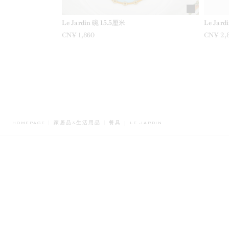
Le Jardin 碗 15.5厘米
Le Jard
CN¥ 1,860
CN¥ 2,
BREADCRUMB.ADA.LABEL.CURR
HOMEPAGE
家居品&生活用品
餐具
LE JARDIN