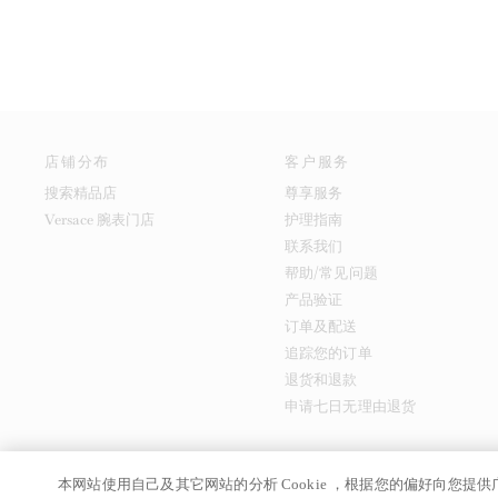
店铺分布
客户服务
搜索精品店
尊享服务
Versace 腕表门店
护理指南
联系我们
帮助/常见问题
产品验证
订单及配送
追踪您的订单
退货和退款
申请七日无理由退货
本网站使用自己及其它网站的分析 Cookie ，根据您的偏好向您
京ICP备17024039
© GIANNI VERSACE S.R.L. P.IVA IT04636090963