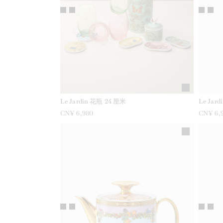
Le Jardin 花瓶 24 厘米
Le Jar
CN¥ 6,980
CN¥ 6,