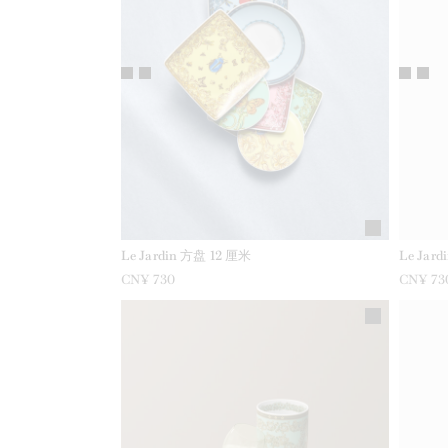
Le Jardin 方盘 12 厘米
Le Jar
CN¥ 730
CN¥ 73