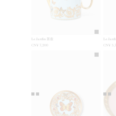
Le Jardin 茶壶
Le Jar
CN¥ 7,200
CN¥ 3,