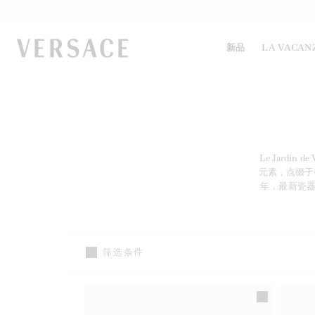
VERSACE | 主页
新品
LA VACAN
Le Jard
元素，点缀于餐盘
年，最新瓷
筛选条件