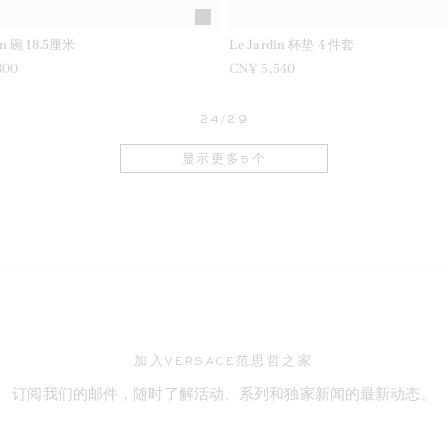
in 碗 18.5厘米
Le Jardin 杯垫 4 件套
800
CN¥ 5,540
24/29
显示更多5个
ENT
加入VERSACE范思哲之家
订阅我们的邮件，随时了解活动、系列和独家新闻的最新动态。