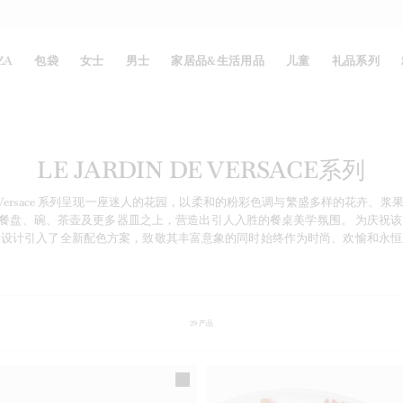
ZA
包袋
女士
男士
家居品&生活用品
儿童
礼品系列
LE JARDIN DE VERSACE系列
in de Versace 系列呈现一座迷人的花园，以柔和的粉彩色调与繁盛多样的花卉、
、碗、茶壶及更多器皿之上，营造出引人入胜的餐桌美学氛围。 为庆祝该系列诞生30周
器设计引入了全新配色方案，致敬其丰富意象的同时始终作为时尚、欢愉和永恒
29
产品