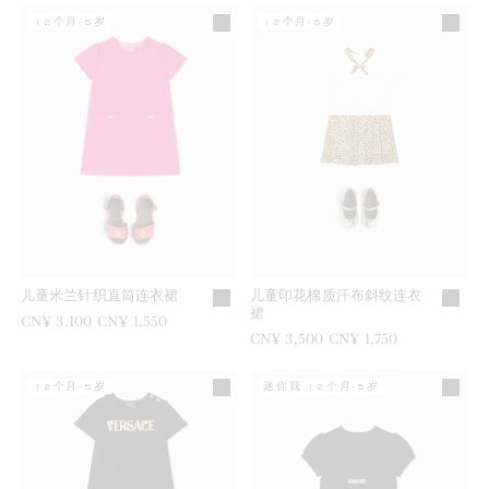
12个月-5岁
12个月-5岁
儿童米兰针织直筒连衣裙
儿童印花棉质汗布斜纹连衣
裙
之前是
CN¥ 3,100
现在是
CN¥ 1,550
之前是
CN¥ 3,500
现在是
CN¥ 1,750
12个月-5岁
迷你我 12个月-5岁