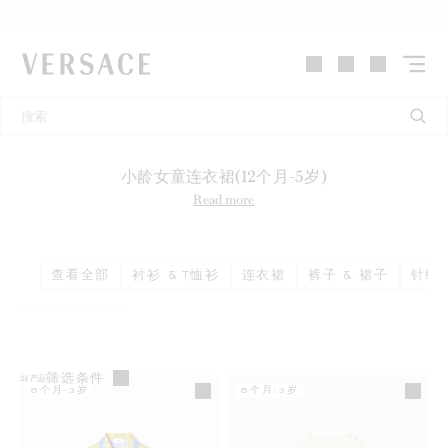
VERSACE | 主页
小龄女童连衣裙(12个月-5岁)
Read more
查看全部
衬衫 & T恤衫
连衣裙
裤子 & 裙子
针织衫
筛选条件
24
产品
6个月-3岁
6个月-3岁