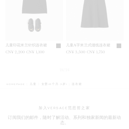
儿童印花米兰针织连衣裙
儿童A字米兰式缝线连衣裙
之前是
CN¥ 2,200
现在是
CN¥ 1,100
之前是
CN¥ 3,500
现在是
CN¥ 1,750
24/24
BREADCRUMB.ADA.LABEL.CURRE
HOMEPAGE
儿童
女婴(6个月-3岁)
连衣裙
加入VERSACE范思哲之家
订阅我们的邮件，随时了解活动、系列和独家新闻的最新动
态。