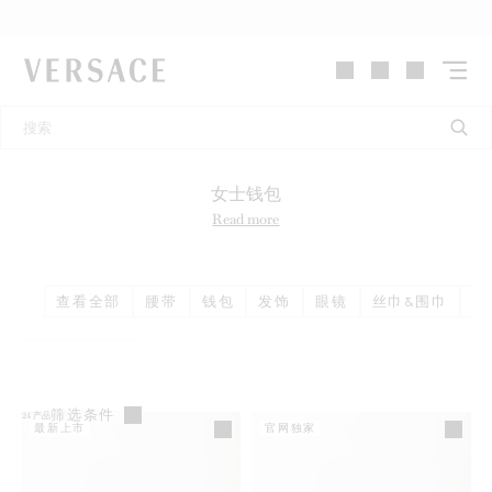
VERSACE | 主页
女士钱包
Read more
查看全部
腰带
钱包
发饰
眼镜
丝巾&围巾
帽
筛选条件
24
产品
最新上市
官网独家