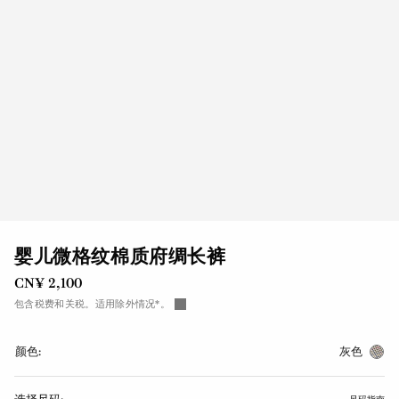
婴儿微格纹棉质府绸长裤
CN¥ 2,100
包含税费和关税。适用除外情况*。
颜色:
灰色