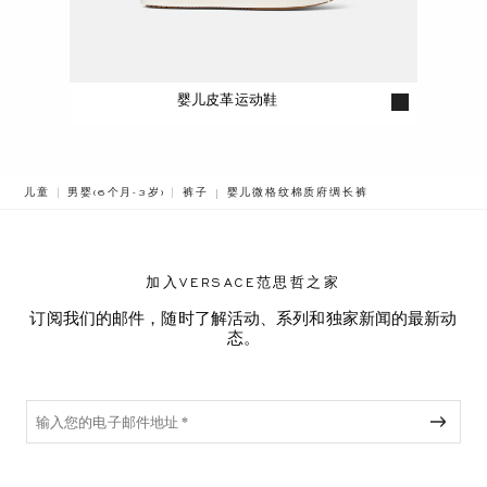
婴儿皮革运动鞋
BREADCRUMB.ADA.LABEL.CURRENT
儿童
男婴(6个月-3岁)
裤子
婴儿微格纹棉质府绸长裤
加入VERSACE范思哲之家
订阅我们的邮件，随时了解活动、系列和独家新闻的最新动
态。