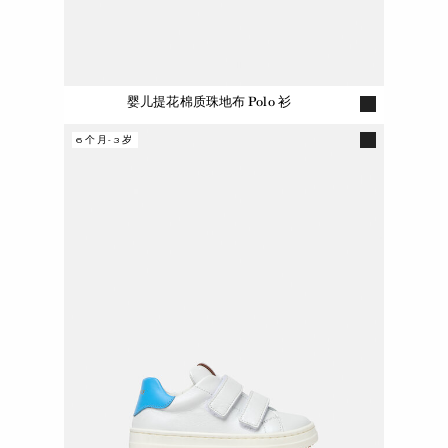
婴儿提花棉质珠地布 Polo 衫
6个月-3岁