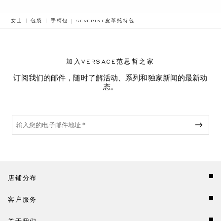
BREADCRUMB.ADA.LABEL.CURRENT
女士
包袋
手柄包
SEVERINE皮革托特包
加入VERSACE范思哲之家
订阅我们的邮件，随时了解活动、系列和独家新闻的最新动
态。
店铺分布
客户服务