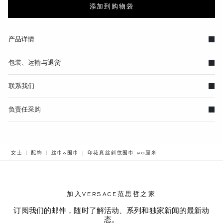
添加到购物袋
产品详情
包装、运输与退货
联系我们
负责任采购
BREADCRUMB.ADA.LABEL.CURRENT
女士
配饰
丝巾&围巾
印花真丝斜纹围巾 90厘米
加入VERSACE范思哲之家
订阅我们的邮件，随时了解活动、系列和独家新闻的最新动
态。