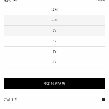
选择尺码:
尺码指南
12M
18M
2Y
3Y
4Y
5Y
添加到购物袋
产品详情