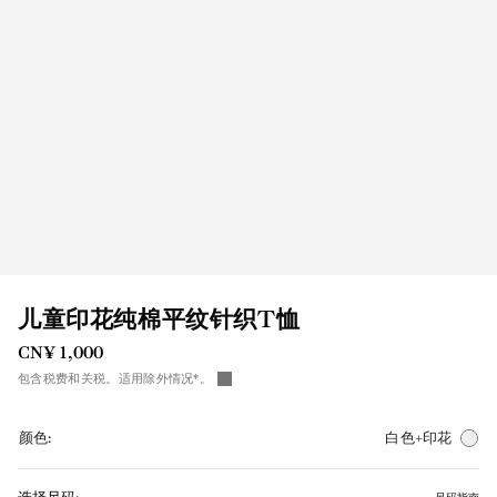
儿童印花纯棉平纹针织T恤
CN¥ 1,000
包含税费和关税。适用除外情况*。
颜色:
白色+印花