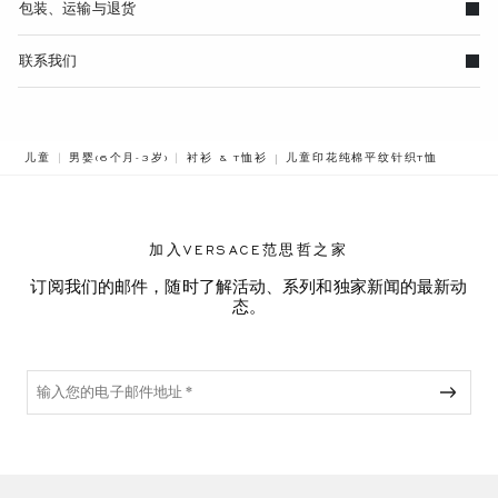
包装、运输与退货
联系我们
BREADCRUMB.ADA.LABEL.CURR
儿童
男婴(6个月-3岁)
衬衫 & T恤衫
儿童印花纯棉平纹针织T恤
加入VERSACE范思哲之家
订阅我们的邮件，随时了解活动、系列和独家新闻的最新动
态。