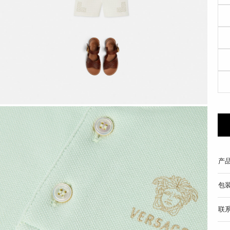
产
包
联