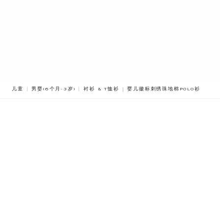
BREADCRUMB.ADA.LABEL.CURR
儿童
男婴(6个月-3岁)
衬衫 & T恤衫
婴儿徽标刺绣珠地棉POLO衫