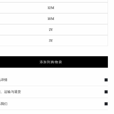
12M
18M
2Y
3Y
添加到购物袋
品详情
装、运输与退货
系我们