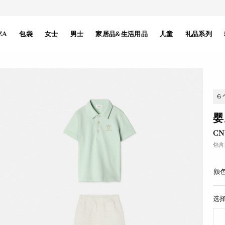
ZA
包袋
女士
男士
家居品&生活用品
儿童
礼品系列
6
婴
CN
包含
颜色
选择