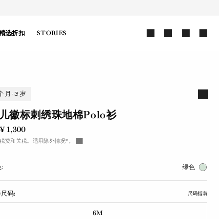
精选折扣
STORIES
个月-3岁
儿徽标刺绣珠地棉Polo衫
¥ 1,300
税费和关税。适用除外情况*。
:
绿色
尺码:
尺码指南
6M