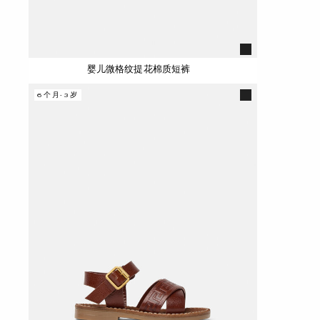
婴儿微格纹提花棉质短裤
6个月-3岁