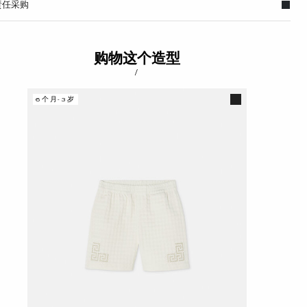
责任采购
购物这个造型
/
6个月-3岁