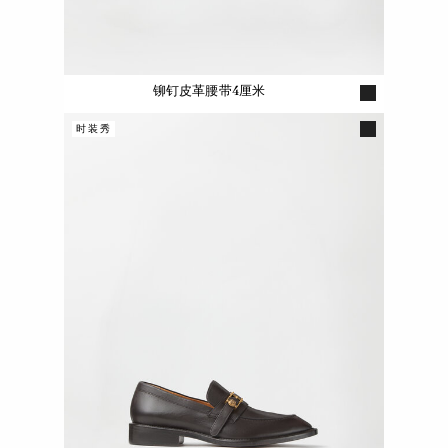
铆钉皮革腰带4厘米
时装秀