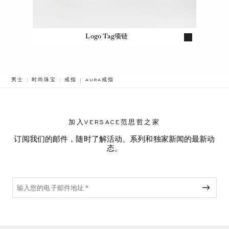
Logo Tag项链
BREADCRUMB.ADA.LABEL.CURRENT
男士
时尚珠宝
戒指
AURA戒指
加入VERSACE范思哲之家
订阅我们的邮件，随时了解活动、系列和独家新闻的最新动
态。