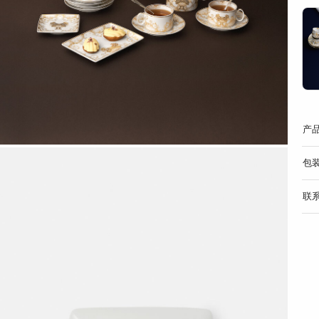
产
包
联