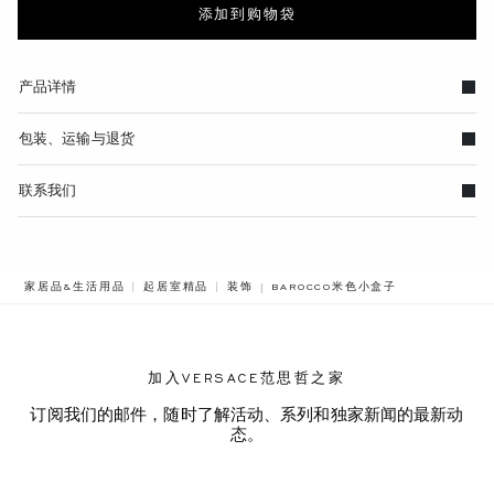
添加到购物袋
产品详情
包装、运输与退货
联系我们
BREADCRUMB.ADA.LABEL.CURRE
家居品&生活用品
起居室精品
装饰
BAROCCO米色小盒子
加入VERSACE范思哲之家
订阅我们的邮件，随时了解活动、系列和独家新闻的最新动
态。