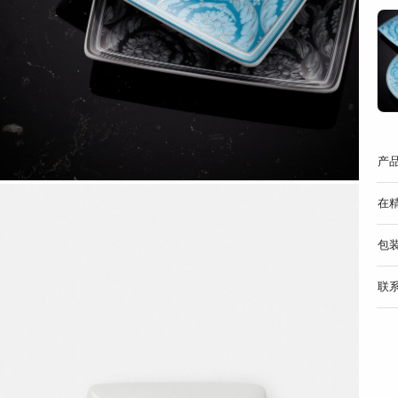
产
在
包
联