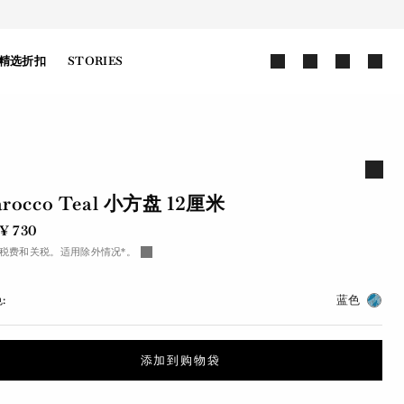
精选折扣
STORIES
arocco Teal 小方盘 12厘米
¥ 730
税费和关税。适用除外情况*。
:
蓝色
添加到购物袋