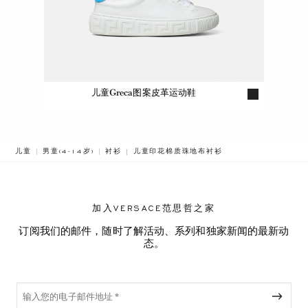
儿童Greca图案皮革运动鞋
BREADCRUMB.ADA.LABEL.CURRENT
儿童
男童(4-14岁)
衬衫
儿童印花棉质珠地布衬衫
加入VERSACE范思哲之家
订阅我们的邮件，随时了解活动、系列和独家新闻的最新动
态。