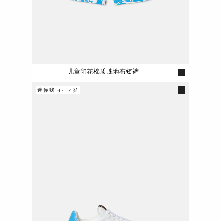
儿童印花棉质珠地布短裤
迷你我 4-14岁