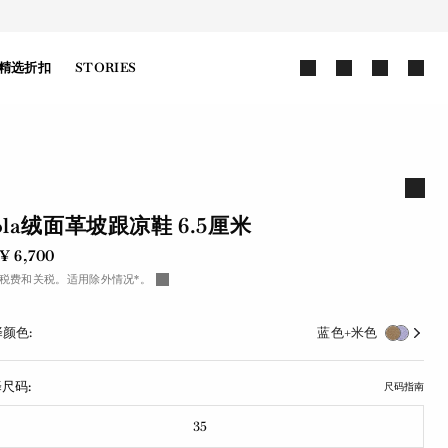
精选折扣
STORIES
ola绒面革坡跟凉鞋 6.5厘米
¥ 6,700
税费和关税。适用除外情况*。
颜色:
蓝色+米色
尺码:
尺码指南
35