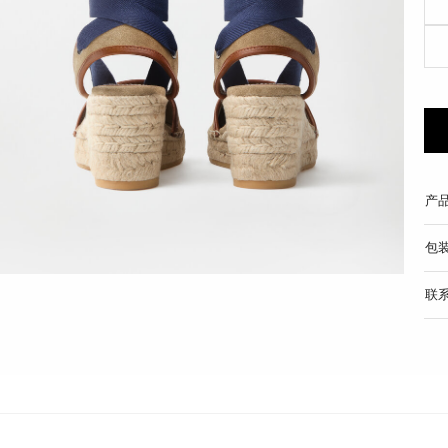
产
包
联
T