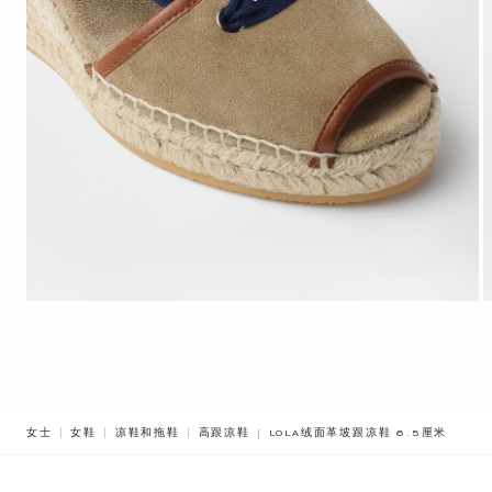
BREADCRUMB.ADA.LABEL.CURREN
女士
女鞋
凉鞋和拖鞋
高跟凉鞋
LOLA绒面革坡跟凉鞋 6.5厘米