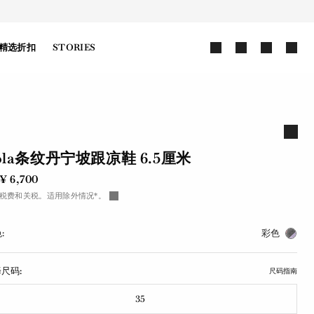
精选折扣
STORIES
ola条纹丹宁坡跟凉鞋 6.5厘米
¥ 6,700
税费和关税。适用除外情况*。
:
彩色
尺码:
尺码指南
35