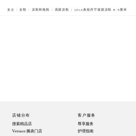
BREADCRUMB.ADA.LABEL.CURREN
女士
女鞋
凉鞋和拖鞋
高跟凉鞋
LOLA条纹丹宁坡跟凉鞋 6.5厘米
店铺分布
客户服务
搜索精品店
尊享服务
Versace 腕表门店
护理指南