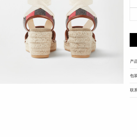
产
包
联