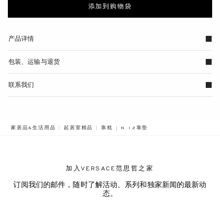
添加到购物袋
产品详情
包装、运输与退货
联系我们
BREADCRUMB.ADA.LABEL.CURRE
家居品&生活用品
起居室精品
靠枕
N.12靠垫
加入VERSACE范思哲之家
订阅我们的邮件，随时了解活动、系列和独家新闻的最新动
态。