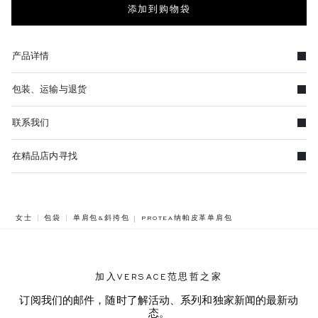
添加到购物袋
产品详情
包装、运输与退货
联系我们
在精品店内寻找
BREADCRUMB.ADA.LABEL.CURRENT
女士
包袋
单肩包&斜挎包
PROTEA纳帕皮革单肩包
加入VERSACE范思哲之家
订阅我们的邮件，随时了解活动、系列和独家新闻的最新动
态。