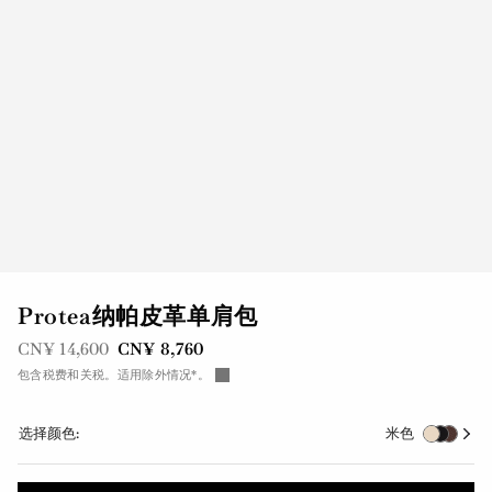
Protea纳帕皮革单肩包
之前是
现在是
CN¥ 14,600
CN¥ 8,760
包含税费和关税。适用除外情况*。
选择颜色:
米色