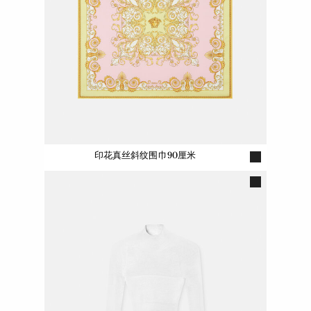
印花真丝斜纹围巾90厘米