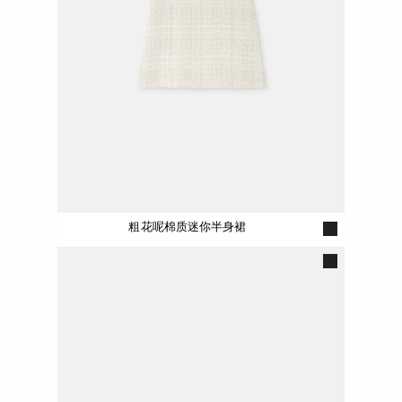
粗花呢棉质迷你半身裙