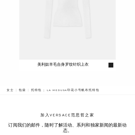
美利奴羊毛合身罗纹针织上衣
BREADCRUMB.ADA.LABEL.CURRENT
女士
包袋
托特包
LA MEDUSA印花小号帆布托特包
加入VERSACE范思哲之家
订阅我们的邮件，随时了解活动、系列和独家新闻的最新动
态。