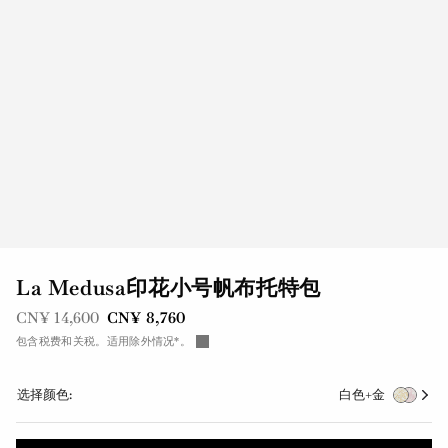
La Medusa印花小号帆布托特包
之前是
现在是
CN¥ 14,600
CN¥ 8,760
包含税费和关税。适用除外情况*。
选择颜色:
白色+金