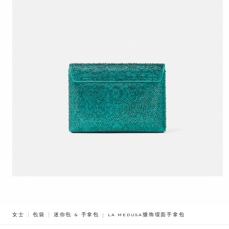
BREADCRUMB.ADA.LABEL.CURRENT
女士
包袋
迷你包 & 手拿包
LA MEDUSA缀饰缎面手拿包