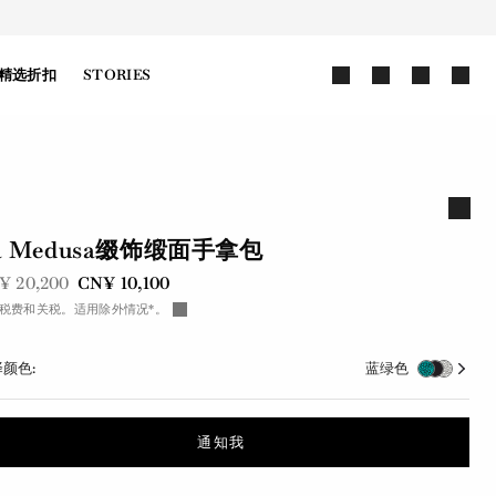
精选折扣
STORIES
a Medusa缀饰缎面手拿包
前是
现在是
¥ 20,200
CN¥ 10,100
税费和关税。适用除外情况*。
颜色:
蓝绿色
通知我