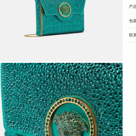
产
包
联