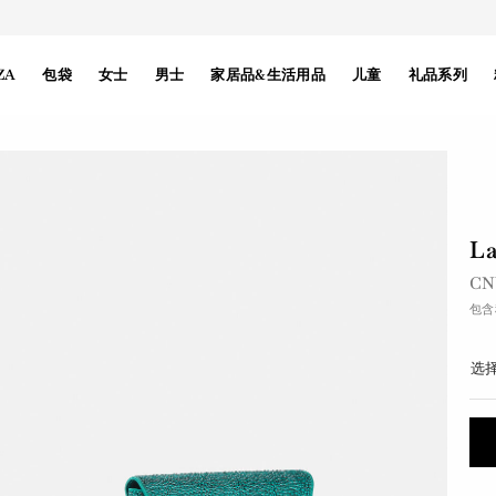
ZA
包袋
女士
男士
家居品&生活用品
儿童
礼品系列
L
之
CN
包含
选择