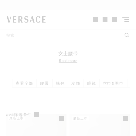
VERSACE | 主页
女士腰带
Read more
查看全部
腰带
钱包
发饰
眼镜
丝巾&围巾
帽
筛选条件
27
产品
最新上市
最新上市