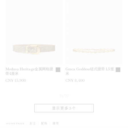
Medusa Heritage金属网格腰
Greca Goddess链式腰带 1.5厘
带4厘米
米
CN¥ 15,900
CN¥ 8,400
24/27
显示更多3个
BREADCRUMB.ADA.LABEL.CURRENT
HOMEPAGE
女士
配饰
腰带