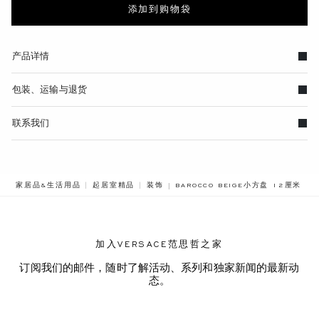
添加到购物袋
产品详情
包装、运输与退货
联系我们
BREADCRUMB.ADA.LABEL.CURRE
家居品&生活用品
起居室精品
装饰
BAROCCO BEIGE小方盘 12厘米
加入VERSACE范思哲之家
订阅我们的邮件，随时了解活动、系列和独家新闻的最新动
态。