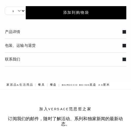
添加到购物袋
产品详情
包装、运输与退货
联系我们
BREADCRUMB.ADA.LABEL.CURRENT
家居品&生活用品
餐具
餐盘
BAROCCO BEIGE底盘 33厘米
加入VERSACE范思哲之家
订阅我们的邮件，随时了解活动、系列和独家新闻的最新动
态。