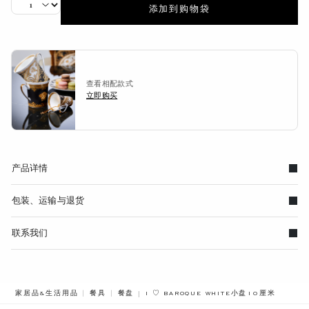
添加到购物袋
查看相配款式
立即购买
产品详情
包装、运输与退货
联系我们
BREADCRUMB.ADA.LABEL.CURRENT
家居品&生活用品
餐具
餐盘
I ♡ BAROQUE WHITE小盘10厘米