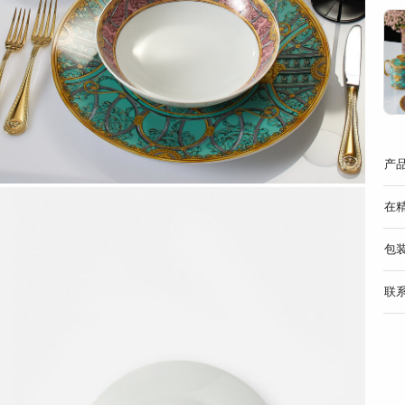
产
在
包
联