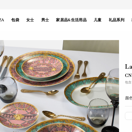
ZA
包袋
女士
男士
家居品&生活用品
儿童
礼品系列
La
CN¥
包含
颜色