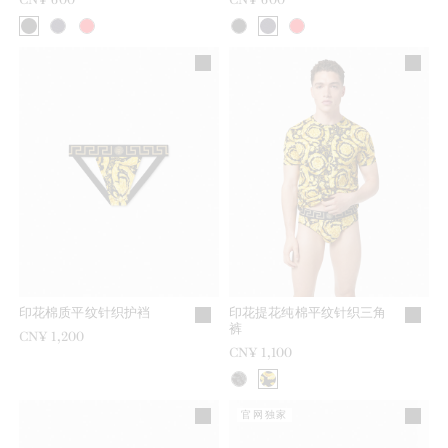
印花棉质平纹针织护裆
印花提花纯棉平纹针织三角
裤
CN¥ 1,200
CN¥ 1,100
官网独家