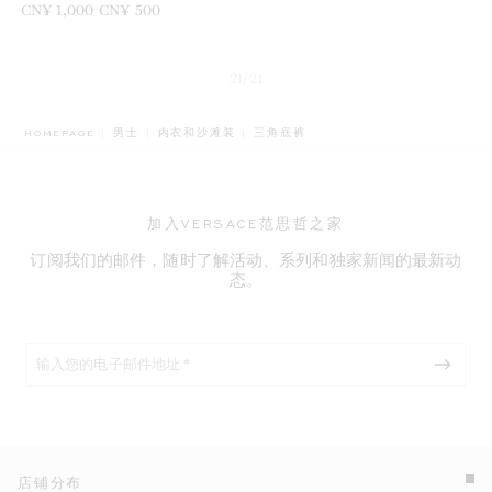
之前是
CN¥ 1,000
现在是
CN¥ 500
21/21
BREADCRUMB.ADA.LABEL.CURRENT
HOMEPAGE
男士
内衣和沙滩装
三角底裤
加入VERSACE范思哲之家
订阅我们的邮件，随时了解活动、系列和独家新闻的最新动
态。
店铺分布