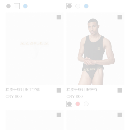
棉质平纹针织丁字裤
棉质平纹针织护裆
CN¥ 600
CN¥ 800