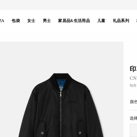
ZA
包袋
女士
男士
家居品&生活用品
儿童
礼品系列
印
之
CN
包含
颜色
选择