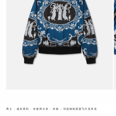
BREADCRUMB.ADA.LABEL.CURREN
男士
成衣系列
外套和大衣
外套
印花锦纶双面飞行员夹克