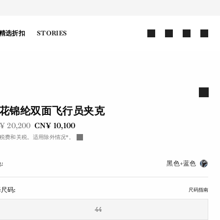
精选折扣
STORIES
花锦纶双面飞行员夹克
前是
现在是
¥ 20,200
CN¥ 10,100
税费和关税。适用除外情况*。
:
黑色+蓝色
尺码:
尺码指南
44