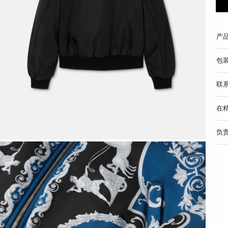
产
包
联
在
负