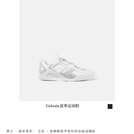
Galaxia皮革运动鞋
BREADCRUMB.ADA.LABEL.CURRENT
男士
成衣系列
卫衣
刺绣棉质平纹针织拉链连帽衫