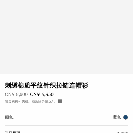
刺绣棉质平纹针织拉链连帽衫
之前是
现在是
CN¥ 8,900
CN¥ 4,450
包含税费和关税。适用除外情况*。
颜色:
蓝色