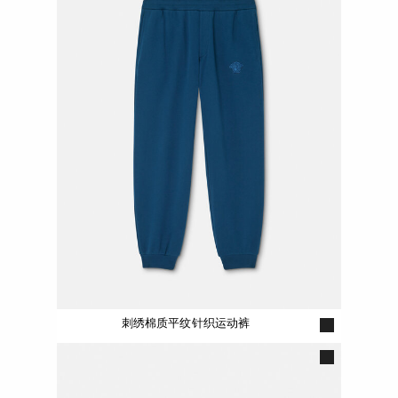
刺绣棉质平纹针织运动裤