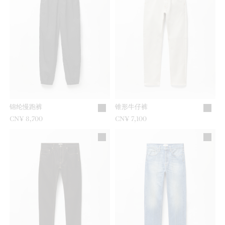
锦纶慢跑裤
锥形牛仔裤
CN¥ 8,700
CN¥ 7,100