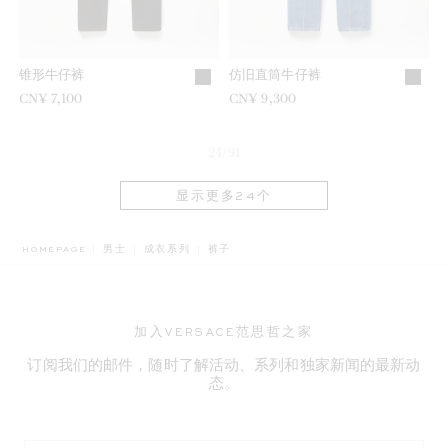
锥形牛仔裤
仿旧直筒牛仔裤
CN¥ 7,100
CN¥ 9,300
24/91
显示更多24个
BREADCRUMB.ADA.LABEL.CURRENT
HOMEPAGE
男士
成衣系列
裤子
加入VERSACE范思哲之家
订阅我们的邮件，随时了解活动、系列和独家新闻的最新动
态。