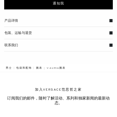
通知我
产品详情
包装、运输与退货
联系我们
BREADCRUMB.ADA.LABEL.CURRENT
男士
包袋和配饰
腕表
V-AURIA腕表
加入VERSACE范思哲之家
订阅我们的邮件，随时了解活动、系列和独家新闻的最新动
态。