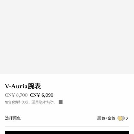
V-Auria腕表
之前是
现在是
CN¥ 8,700
CN¥ 6,090
包含税费和关税。适用除外情况*。
选择颜色:
黑色+金色