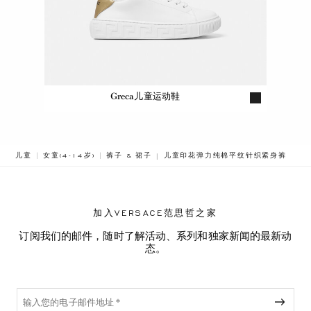
Greca儿童运动鞋
BREADCRUMB.ADA.LABEL.CURRENT
儿童
女童(4-14岁)
裤子 & 裙子
儿童印花弹力纯棉平纹针织紧身裤
加入VERSACE范思哲之家
订阅我们的邮件，随时了解活动、系列和独家新闻的最新动
态。