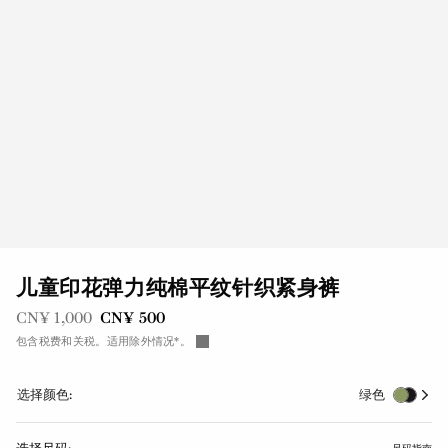
儿童印花弹力纯棉平纹针织紧身裤
之前是
现在是
CN¥ 1,000
CN¥ 500
包含税费和关税。适用除外情况*。
选择颜色:
绿色