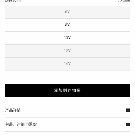
选择尺码:
尺码指南
6Y
8Y
10Y
12Y
14Y
添加到购物袋
产品详情
包装、运输与退货