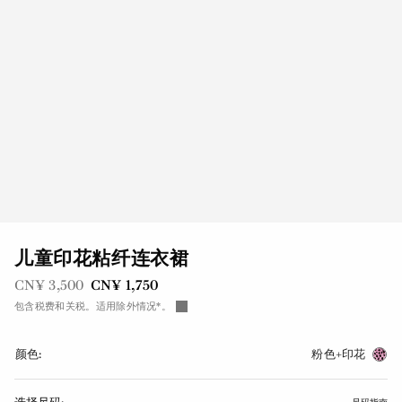
儿童印花粘纤连衣裙
之前是
现在是
CN¥ 3,500
CN¥ 1,750
包含税费和关税。适用除外情况*。
颜色:
粉色+印花