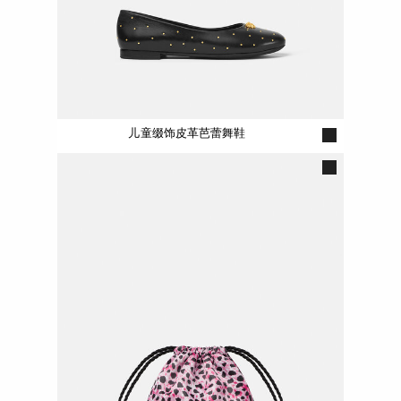
儿童缀饰皮革芭蕾舞鞋