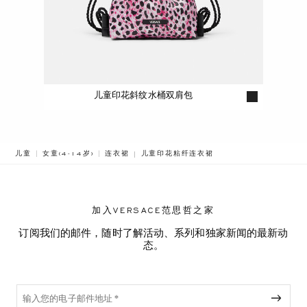
儿童印花斜纹水桶双肩包
BREADCRUMB.ADA.LABEL.CURRENT
儿童
女童(4-14岁)
连衣裙
儿童印花粘纤连衣裙
加入VERSACE范思哲之家
订阅我们的邮件，随时了解活动、系列和独家新闻的最新动
态。